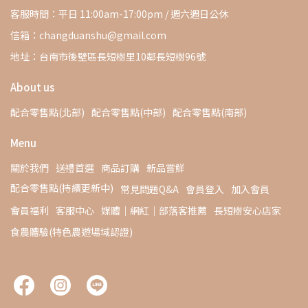
客服時間：平日 11:00am-17:00pm / 週六週日公休
信箱：changduanshu@gmail.com
地址：台南市後壁區長短樹里10鄰長短樹96號
About us
配合零售點(北部)
配合零售點(中部)
配合零售點(南部)
Menu
關於我們
送禮首選
商品訂購
新品嘗鮮
配合零售點(持續更新中)
常見問題Q&A
會員登入
加入會員
會員福利
客服中心
媒體｜網紅｜部落客推薦
長短樹安心店家
食農體驗(特色農遊場域認證)