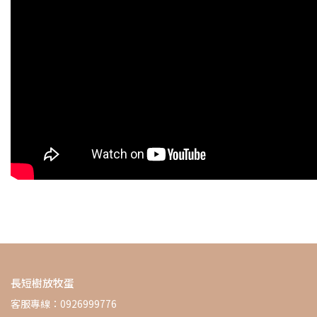
長短樹放牧蛋
客服專線：0926999776