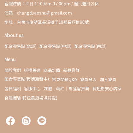
客服時間：平日 11:00am-17:00pm / 週六週日公休
信箱：changduanshu@gmail.com
地址：台南市後壁區長短樹里10鄰長短樹96號
About us
配合零售點(北部)
配合零售點(中部)
配合零售點(南部)
Menu
關於我們
送禮首選
商品訂購
新品嘗鮮
配合零售點(持續更新中)
常見問題Q&A
會員登入
加入會員
會員福利
客服中心
媒體｜網紅｜部落客推薦
長短樹安心店家
食農體驗(特色農遊場域認證)