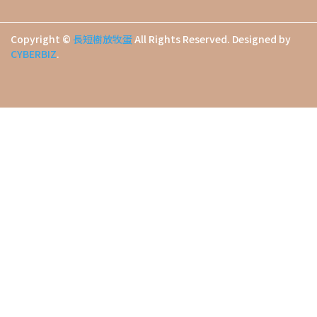
Copyright ©
長短樹放牧蛋
All Rights Reserved.
Designed by
CYBERBIZ
.