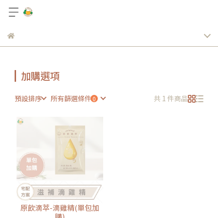
加購選項
預設排序
所有篩選條件
共 1 件商品
原飲滴萃-滴雞精(單包加
購)